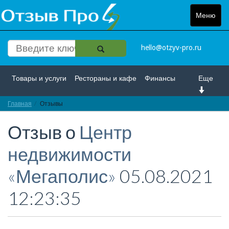
Меню
Toggle
navigat
hello@otzyv-pro.ru
Товары и услуги
Рестораны и кафе
Финансы
Еще
Главная
Красота и здоровье
Отзывы
Спорт и развлечение
Отзыв о
Центр
Интернет
Путешествие и отдых
Транспорт
недвижимости
Недвижимость
Работа
Гос. учреждения
«Мегаполис»
05.08.2021
Личности
Логистика
Страхование
12:23:35