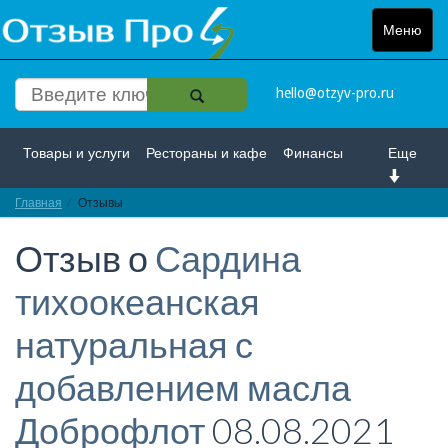
Меню
Toggle
navigat
hello@otzyv-pro.ru
Товары и услуги
Рестораны и кафе
Финансы
Еще
Главная
Красота и здоровье
Отзывы
Спорт и развлечение
Отзыв о
Сардина
Интернет
Путешествие и отдых
Транспорт
тихоокеанская
Недвижимость
Работа
Гос. учреждения
натуральная с
Личности
Логистика
Страхование
добавлением масла
Доброфлот
08.08.2021