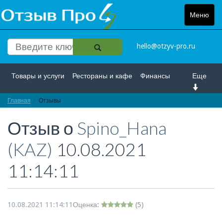
Меню
Toggle
navigat
hello@otzyv-pro.ru
Товары и услуги
Рестораны и кафе
Финансы
Еще
Главная
Красота и здоровье
Отзывы
Спорт и развлечение
Отзыв о
Spino_Hana
Интернет
Путешествие и отдых
Транспорт
(KAZ)
10.08.2021
Недвижимость
Работа
Гос. учреждения
11:14:11
Личности
Логистика
Страхование
10.08.2021 11:14:11
Оценка:
(
5
)