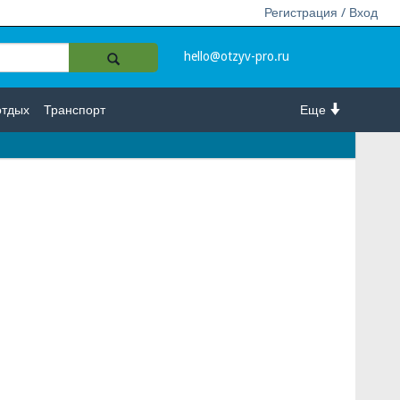
Регистрация / Вход
hello@otzyv-pro.ru
отдых
Транспорт
Еще