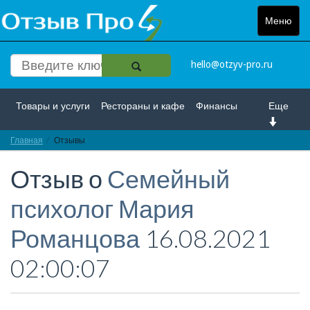
Меню
Toggle
navigat
hello@otzyv-pro.ru
Товары и услуги
Рестораны и кафе
Финансы
Еще
Главная
Красота и здоровье
Отзывы
Спорт и развлечение
Отзыв о
Семейный
Интернет
Путешествие и отдых
Транспорт
психолог Мария
Недвижимость
Работа
Гос. учреждения
Романцова
16.08.2021
Личности
Логистика
Страхование
02:00:07