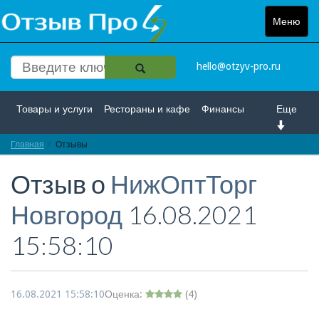
Меню
Toggle
navigat
hello@otzyv-pro.ru
Товары и услуги
Рестораны и кафе
Финансы
Еще
Главная
Красота и здоровье
Отзывы
Спорт и развлечение
Отзыв о
НижОптТорг
Интернет
Путешествие и отдых
Транспорт
Новгород
16.08.2021
Недвижимость
Работа
Гос. учреждения
15:58:10
Личности
Логистика
Страхование
16.08.2021 15:58:10
Оценка:
(
4
)