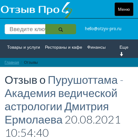
Меню
Toggle
navigat
hello@otzyv-pro.ru
Товары и услуги
Рестораны и кафе
Финансы
Еще
Главная
Красота и здоровье
Отзывы
Спорт и развлечение
Отзыв о
Пурушоттама -
Интернет
Путешествие и отдых
Транспорт
Академия ведической
Недвижимость
Работа
Гос. учреждения
астрологии Дмитрия
Личности
Логистика
Страхование
Ермолаева
20.08.2021
10:54:40