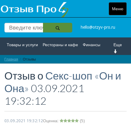
Меню
Toggle
navigat
hello@otzyv-pro.ru
Товары и услуги
Рестораны и кафе
Финансы
Еще
Главная
Красота и здоровье
Отзывы
Спорт и развлечение
Отзыв о
Секс-шоп «Он и
Интернет
Путешествие и отдых
Транспорт
Она»
03.09.2021
Недвижимость
Работа
Гос. учреждения
19:32:12
Личности
Логистика
Страхование
03.09.2021 19:32:12
Оценка:
(
5
)