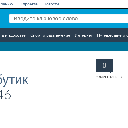
мпанию
О проекте
Новости
та и здоровье
Спорт и развлечение
Интернет
Путешествие и 
Логистика
Страхование
-
0
бутик
КОММЕНТАРИЕВ
46