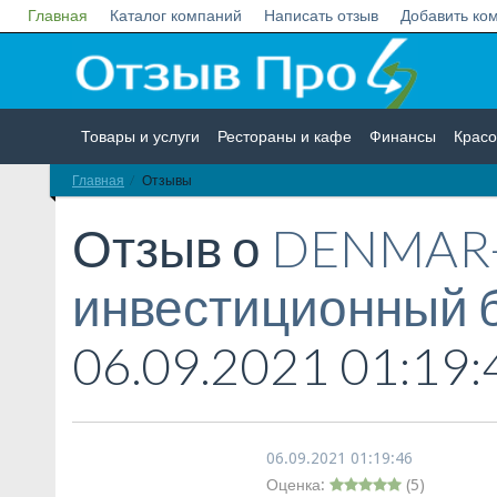
Главная
Каталог компаний
Написать отзыв
Добавить ко
Товары и услуги
Рестораны и кафе
Финансы
Красо
Главная
Отзывы
Недвижимость
Работа
Гос. учреждения
Личности
Отзыв о
DENMAR
инвестиционный 
06.09.2021 01:19:
06.09.2021 01:19:46
Оценка:
(
5
)