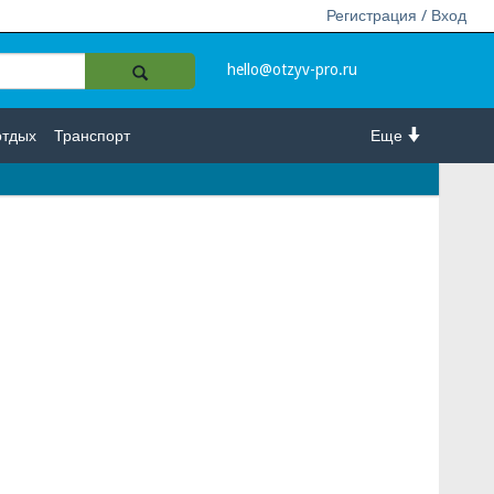
Регистрация / Вход
hello@otzyv-pro.ru
отдых
Транспорт
Еще