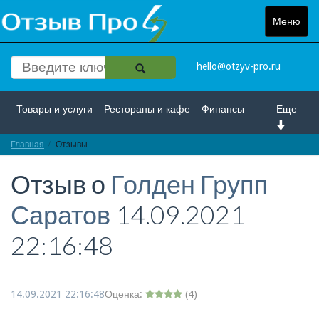
Меню
Toggle
navigat
hello@otzyv-pro.ru
Товары и услуги
Рестораны и кафе
Финансы
Еще
Главная
Красота и здоровье
Отзывы
Спорт и развлечение
Отзыв о
Голден Групп
Интернет
Путешествие и отдых
Транспорт
Саратов
14.09.2021
Недвижимость
Работа
Гос. учреждения
22:16:48
Личности
Логистика
Страхование
14.09.2021 22:16:48
Оценка:
(
4
)