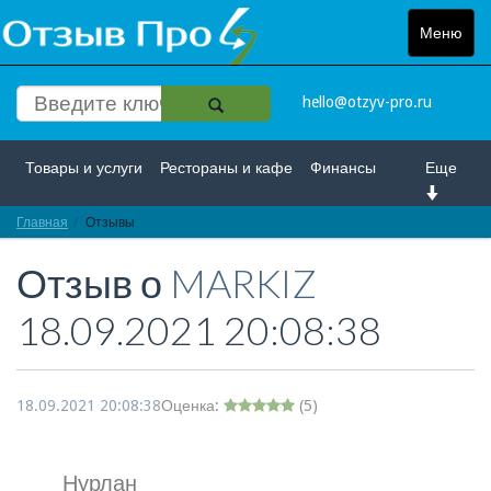
Меню
Toggle
navigat
hello@otzyv-pro.ru
Товары и услуги
Рестораны и кафе
Финансы
Еще
Главная
Красота и здоровье
Отзывы
Спорт и развлечение
Отзыв о
MARKIZ
Интернет
Путешествие и отдых
Транспорт
18.09.2021 20:08:38
Недвижимость
Работа
Гос. учреждения
Личности
Логистика
Страхование
18.09.2021 20:08:38
Оценка:
(
5
)
Нурлан