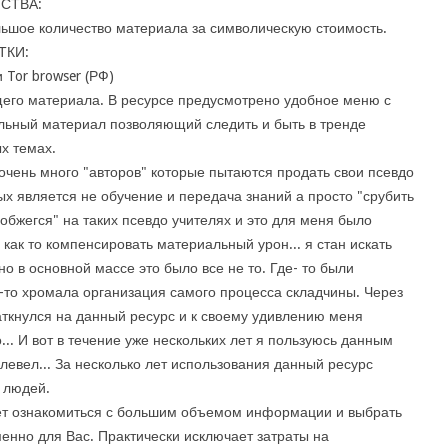
СТВА:
ьшое количество материала за символическую стоимость.
ТКИ:
 Tor browser (РФ)
его материала. В ресурсе предусмотрено удобное меню с
льный материал позволяющий следить и быть в тренде
х темах.
очень много "авторов" которые пытаются продать свои псевдо
х является не обучение и передача знаний а просто "срубить
"обжегся" на таких псевдо учителях и это для меня было
как то компенсировать материальный урон... я стан искать
но в основной массе это было все не то. Где- то были
е-то хромала организация самого процесса складчины. Через
аткнулся на данный ресурс и к своему удивлению меня
... И вот в течение уже нескольких лет я пользуюсь данным
левел... За несколько лет использования данный ресурс
 людей.
ет ознакомиться с большим объемом информации и выбрать
менно для Вас. Практически исключает затраты на