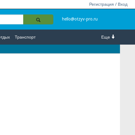
Регистрация / Вход
hello@otzyv-pro.ru
отдых
Транспорт
Еще