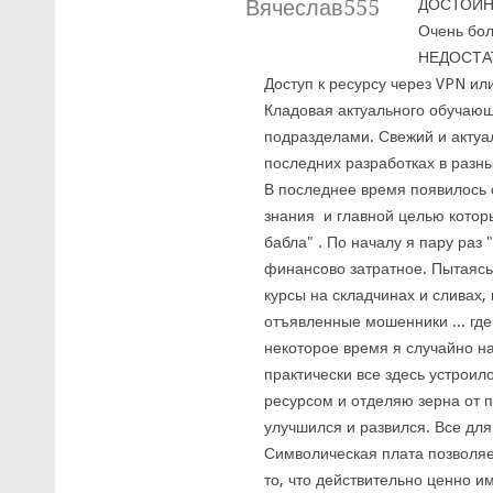
Вячеслав555
ДОСТОИН
Очень бол
НЕДОСТА
Доступ к ресурсу через VPN или
Кладовая актуального обучающ
подразделами. Свежий и актуа
последних разработках в разны
В последнее время появилось 
знания и главной целью которы
бабла" . По началу я пару раз 
финансово затратное. Пытаясь 
курсы на складчинах и сливах, 
отъявленные мошенники ... гд
некоторое время я случайно н
практически все здесь устроило
ресурсом и отделяю зерна от п
улучшился и развился. Все для
Символическая плата позволя
то, что действительно ценно и