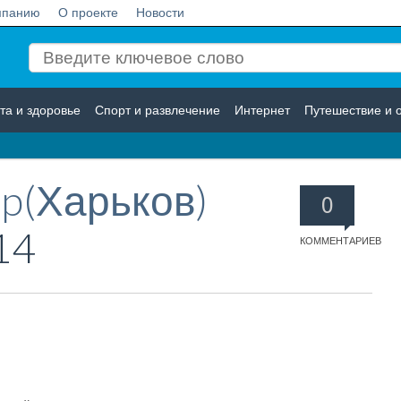
мпанию
О проекте
Новости
та и здоровье
Спорт и развлечение
Интернет
Путешествие и 
Логистика
Страхование
up(Харьков)
0
14
КОММЕНТАРИЕВ