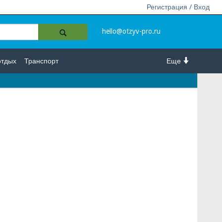
Регистрация / Вход
hello@otzyv-pro.ru
отдых
Транспорт
Еще