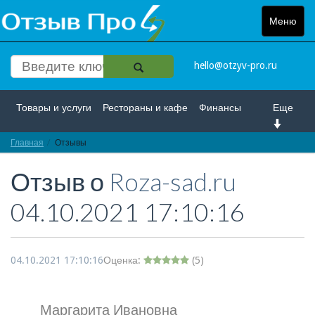
Меню
Toggle
navigat
hello@otzyv-pro.ru
Товары и услуги
Рестораны и кафе
Финансы
Еще
Главная
Красота и здоровье
Отзывы
Спорт и развлечение
Отзыв о
Roza-sad.ru
Интернет
Путешествие и отдых
Транспорт
04.10.2021 17:10:16
Недвижимость
Работа
Гос. учреждения
Личности
Логистика
Страхование
04.10.2021 17:10:16
Оценка:
(
5
)
Маргарита Ивановна