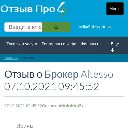
Меню
Toggle
navigat
hello@otzyv-pro.ru
Товары и услуги
Рестораны и кафе
Финансы
Еще
Главная
Красота и здоровье
Отзывы
Спорт и развлечение
Отзыв о
Брокер Altesso
Интернет
Путешествие и отдых
Транспорт
07.10.2021 09:45:52
Недвижимость
Работа
Гос. учреждения
Личности
Логистика
Страхование
07.10.2021 09:45:52
Оценка:
(
5
)
Ирина