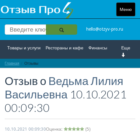
Меню
Toggle
navigat
hello@otzyv-pro.ru
Товары и услуги
Рестораны и кафе
Финансы
Еще
Главная
Красота и здоровье
Отзывы
Спорт и развлечение
Отзыв о
Ведьма Лилия
Интернет
Путешествие и отдых
Транспорт
Васильевна
10.10.2021
Недвижимость
Работа
Гос. учреждения
00:09:30
Личности
Логистика
Страхование
10.10.2021 00:09:30
Оценка:
(
5
)