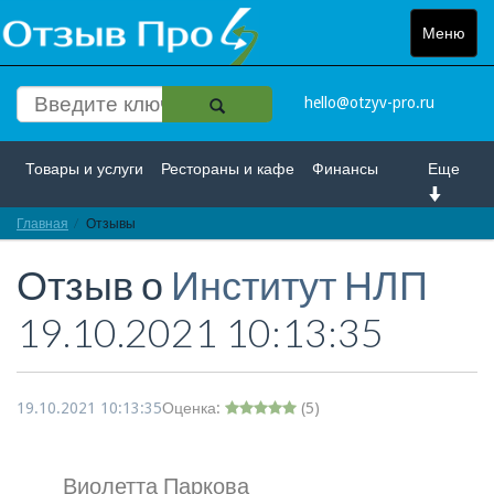
Меню
Toggle
navigat
hello@otzyv-pro.ru
Товары и услуги
Рестораны и кафе
Финансы
Еще
Главная
Красота и здоровье
Отзывы
Спорт и развлечение
Отзыв о
Институт НЛП
Интернет
Путешествие и отдых
Транспорт
19.10.2021 10:13:35
Недвижимость
Работа
Гос. учреждения
Личности
Логистика
Страхование
19.10.2021 10:13:35
Оценка:
(
5
)
Виолетта Паркова