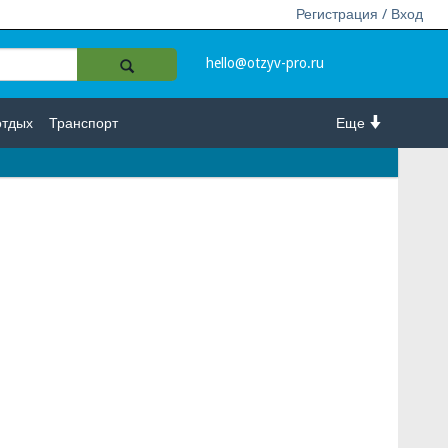
Регистрация / Вход
hello@otzyv-pro.ru
отдых
Транспорт
Еще