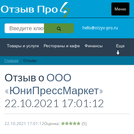
Меню
Toggle
navigat
hello@otzyv-pro.ru
Товары и услуги
Рестораны и кафе
Финансы
Еще
Главная
Красота и здоровье
Отзывы
Спорт и развлечение
Отзыв о
ООО
Интернет
Путешествие и отдых
Транспорт
«ЮниПрессМаркет»
Недвижимость
Работа
Гос. учреждения
22.10.2021 17:01:12
Личности
Логистика
Страхование
22.10.2021 17:01:12
Оценка:
(
5
)