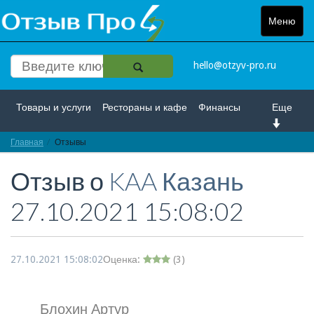
Меню
Toggle
navigat
hello@otzyv-pro.ru
Товары и услуги
Рестораны и кафе
Финансы
Еще
Главная
Красота и здоровье
Отзывы
Спорт и развлечение
Отзыв о
KAA Казань
Интернет
Путешествие и отдых
Транспорт
27.10.2021 15:08:02
Недвижимость
Работа
Гос. учреждения
Личности
Логистика
Страхование
27.10.2021 15:08:02
Оценка:
(
3
)
Блохин Артур