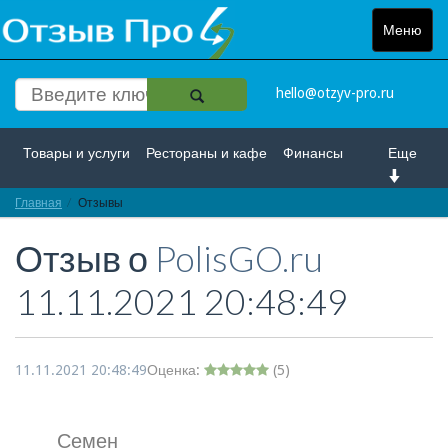
Меню
Toggle
navigat
hello@otzyv-pro.ru
Товары и услуги
Рестораны и кафе
Финансы
Еще
Главная
Красота и здоровье
Отзывы
Спорт и развлечение
Отзыв о
PolisGO.ru
Интернет
Путешествие и отдых
Транспорт
11.11.2021 20:48:49
Недвижимость
Работа
Гос. учреждения
Личности
Логистика
Страхование
11.11.2021 20:48:49
Оценка:
(
5
)
Семен