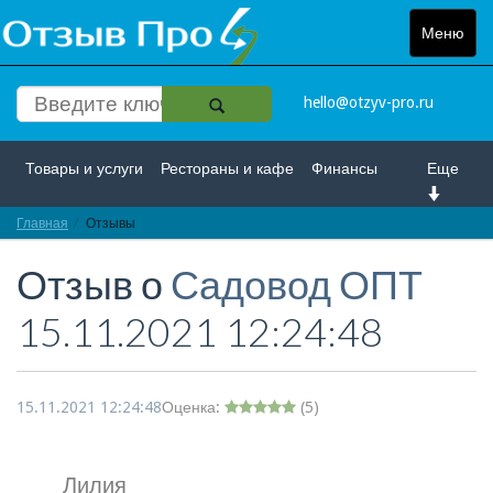
Меню
Toggle
navigat
hello@otzyv-pro.ru
Товары и услуги
Рестораны и кафе
Финансы
Еще
Главная
Красота и здоровье
Отзывы
Спорт и развлечение
Отзыв о
Садовод ОПТ
Интернет
Путешествие и отдых
Транспорт
15.11.2021 12:24:48
Недвижимость
Работа
Гос. учреждения
Личности
Логистика
Страхование
15.11.2021 12:24:48
Оценка:
(
5
)
Лилия