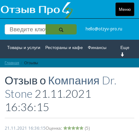
Меню
Toggle
navigat
hello@otzyv-pro.ru
Товары и услуги
Рестораны и кафе
Финансы
Еще
Главная
Красота и здоровье
Отзывы
Спорт и развлечение
Отзыв о
Компания Dr.
Интернет
Путешествие и отдых
Транспорт
Stone
21.11.2021
Недвижимость
Работа
Гос. учреждения
16:36:15
Личности
Логистика
Страхование
21.11.2021 16:36:15
Оценка:
(
5
)