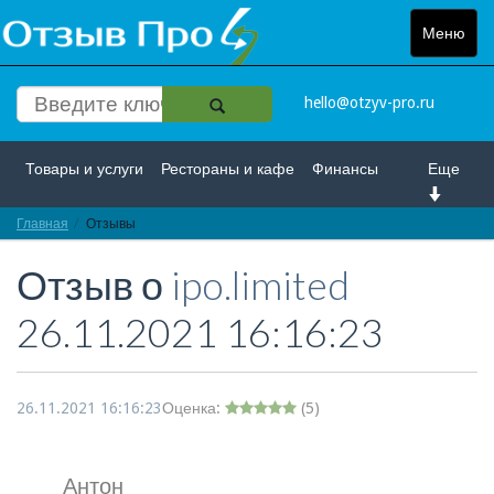
Меню
Toggle
navigat
hello@otzyv-pro.ru
Товары и услуги
Рестораны и кафе
Финансы
Еще
Главная
Красота и здоровье
Отзывы
Спорт и развлечение
Отзыв о
ipo.limited
Интернет
Путешествие и отдых
Транспорт
26.11.2021 16:16:23
Недвижимость
Работа
Гос. учреждения
Личности
Логистика
Страхование
26.11.2021 16:16:23
Оценка:
(
5
)
Антон