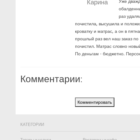
Карина
Уже дважд
обалденны
раз удаля
почистила, высушила и положил
кроватку и матрас, а он в пят
прошлый раз вел наш заказ по 
почистил. Матрас словно новый
По деньгам - бюджетно. Персо
Комментарии:
Комментировать
КАТЕГОРИИ
Товары и услуги
Рестораны и кафе