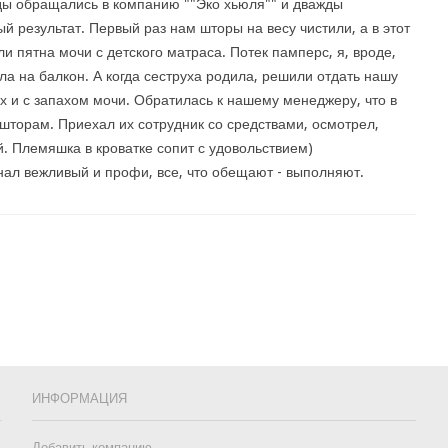
ы обращались в компанию ""Эко хьюля"" и дважды
й результат. Первый раз нам шторы на весу чистили, а в этот
ли пятна мочи с детского матраса. Потек памперс, я, вроде,
а на балкон. А когда сеструха родила, решили отдать нашу
нах и с запахом мочи. Обратилась к нашему менеджеру, что в
шторам. Приехал их сотрудник со средствами, осмотрел,
. Племяшка в кроватке сопит с удовольствием)
нал вежливый и профи, все, что обещают - выполняют.
ИНФОРМАЦИЯ
Добавить компанию