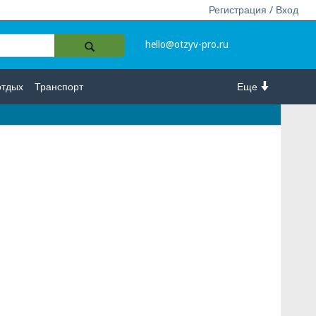
Регистрация / Вход
hello@otzyv-pro.ru
отдых
Транспорт
Еще