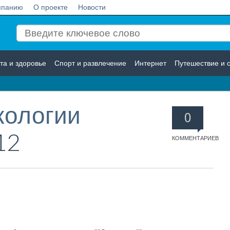
мпанию
О проекте
Новости
та и здоровье
Спорт и развлечение
Интернет
Путешествие и 
Логистика
Страхование
кологии
0
12
КОММЕНТАРИЕВ