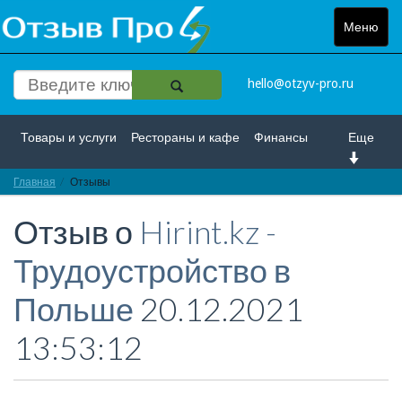
Меню
Toggle
navigat
hello@otzyv-pro.ru
Товары и услуги
Рестораны и кафе
Финансы
Еще
Главная
Красота и здоровье
Отзывы
Спорт и развлечение
Отзыв о
Hirint.kz -
Интернет
Путешествие и отдых
Транспорт
Трудоустройство в
Недвижимость
Работа
Гос. учреждения
Польше
20.12.2021
Личности
Логистика
Страхование
13:53:12