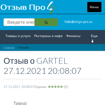
Меню
Toggle
navigat
hello@otzyv-pro.ru
Товары и услуги
Рестораны и кафе
Финансы
Еще
Главная
Красота и здоровье
Отзывы
Спорт и развлечение
Отзыв о
GARTEL
Интернет
Путешествие и отдых
Транспорт
27.12.2021 20:08:07
Недвижимость
Работа
Гос. учреждения
Личности
Логистика
Страхование
27.12.2021 20:08:07
Оценка:
(
5
)
Тимур