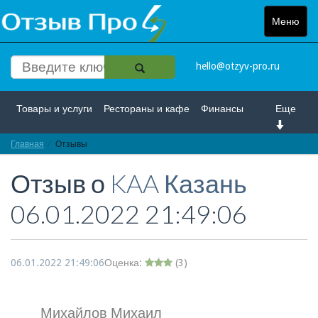
Меню
Toggle
navigat
hello@otzyv-pro.ru
Товары и услуги
Рестораны и кафе
Финансы
Еще
Главная
Красота и здоровье
Отзывы
Спорт и развлечение
Отзыв о
KAA Казань
Интернет
Путешествие и отдых
Транспорт
06.01.2022 21:49:06
Недвижимость
Работа
Гос. учреждения
Личности
Логистика
Страхование
06.01.2022 21:49:06
Оценка:
(
3
)
Михайлов Михаил