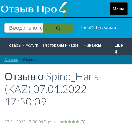
Меню
Toggle
navigat
hello@otzyv-pro.ru
Товары и услуги
Рестораны и кафе
Финансы
Еще
Главная
Красота и здоровье
Отзывы
Спорт и развлечение
Отзыв о
Spino_Hana
Интернет
Путешествие и отдых
Транспорт
(KAZ)
07.01.2022
Недвижимость
Работа
Гос. учреждения
17:50:09
Личности
Логистика
Страхование
07.01.2022 17:50:09
Оценка:
(
5
)