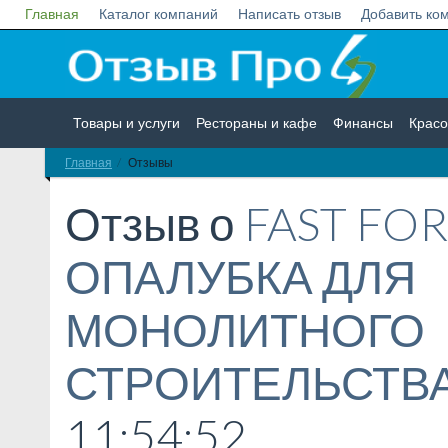
Главная
Каталог компаний
Написать отзыв
Добавить ко
Товары и услуги
Рестораны и кафе
Финансы
Красо
Главная
Отзывы
Недвижимость
Работа
Гос. учреждения
Личности
Отзыв о
FAST FOR
ОПАЛУБКА ДЛЯ
МОНОЛИТНОГО
СТРОИТЕЛЬСТВ
11:54:52