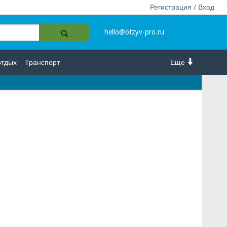
Регистрация / Вход
hello@otzyv-pro.ru
отдых
Транспорт
Еще