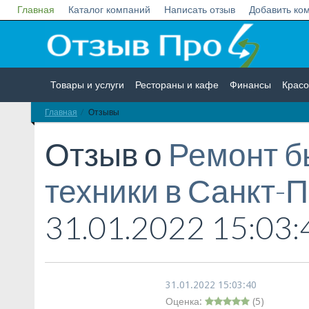
Главная
Каталог компаний
Написать отзыв
Добавить ко
Товары и услуги
Рестораны и кафе
Финансы
Красо
Главная
Отзывы
Недвижимость
Работа
Гос. учреждения
Личности
Отзыв о
Ремонт б
техники в Санкт-
31.01.2022 15:03:
31.01.2022 15:03:40
Оценка:
(
5
)