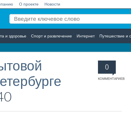
мпанию
О проекте
Новости
та и здоровье
Спорт и развлечение
Интернет
Путешествие и 
Логистика
Страхование
ытовой
0
Петербурге
КОММЕНТАРИЕВ
40