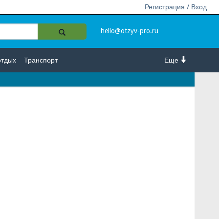
Регистрация / Вход
hello@otzyv-pro.ru
отдых
Транспорт
Еще