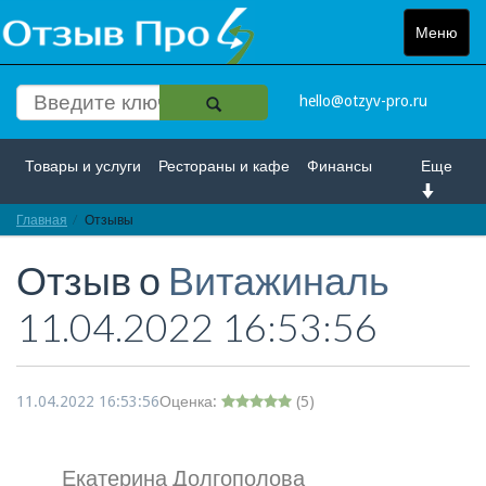
Меню
Toggle
navigat
hello@otzyv-pro.ru
Товары и услуги
Рестораны и кафе
Финансы
Еще
Главная
Красота и здоровье
Отзывы
Спорт и развлечение
Отзыв о
Витажиналь
Интернет
Путешествие и отдых
Транспорт
11.04.2022 16:53:56
Недвижимость
Работа
Гос. учреждения
Личности
Логистика
Страхование
11.04.2022 16:53:56
Оценка:
(
5
)
Екатерина Долгополова