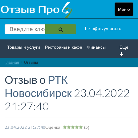
Меню
Toggle
navigat
hello@otzyv-pro.ru
Товары и услуги
Рестораны и кафе
Финансы
Еще
Главная
Красота и здоровье
Отзывы
Спорт и развлечение
Отзыв о
РТК
Интернет
Путешествие и отдых
Транспорт
Новосибирск
23.04.2022
Недвижимость
Работа
Гос. учреждения
21:27:40
Личности
Логистика
Страхование
23.04.2022 21:27:40
Оценка:
(
5
)