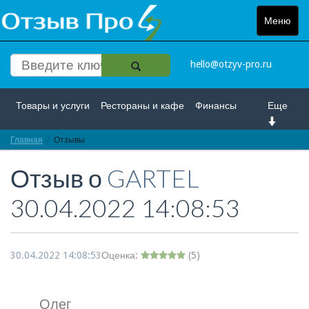
Меню
Toggle
navigat
hello@otzyv-pro.ru
Товары и услуги
Рестораны и кафе
Финансы
Еще
Главная
Красота и здоровье
Отзывы
Спорт и развлечение
Отзыв о
GARTEL
Интернет
Путешествие и отдых
Транспорт
30.04.2022 14:08:53
Недвижимость
Работа
Гос. учреждения
Личности
Логистика
Страхование
30.04.2022 14:08:53
Оценка:
(
5
)
Олег