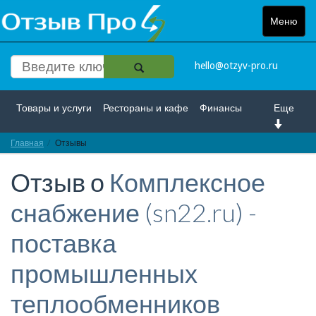
Меню
Toggle
navigat
hello@otzyv-pro.ru
Товары и услуги
Рестораны и кафе
Финансы
Еще
Главная
Красота и здоровье
Отзывы
Спорт и развлечение
Отзыв о
Комплексное
Интернет
Путешествие и отдых
Транспорт
снабжение (sn22.ru) -
Недвижимость
Работа
Гос. учреждения
поставка
Личности
Логистика
Страхование
промышленных
теплообменников