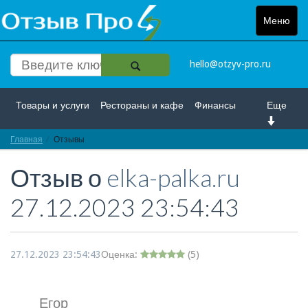
Меню
Toggle
navigat
hello@otzyv-pro.ru
Товары и услуги
Рестораны и кафе
Финансы
Еще
Главная
Красота и здоровье
Отзывы
Спорт и развлечение
Отзыв о
elka-palka.ru
Интернет
Путешествие и отдых
Транспорт
27.12.2023 23:54:43
Недвижимость
Работа
Гос. учреждения
Личности
Логистика
Страхование
27.12.2023 23:54:43
Оценка:
(
5
)
Егор