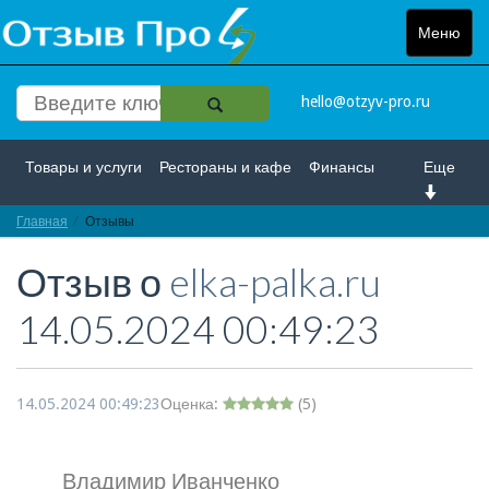
Меню
Toggle
navigat
hello@otzyv-pro.ru
Товары и услуги
Рестораны и кафе
Финансы
Еще
Главная
Красота и здоровье
Отзывы
Спорт и развлечение
Отзыв о
elka-palka.ru
Интернет
Путешествие и отдых
Транспорт
14.05.2024 00:49:23
Недвижимость
Работа
Гос. учреждения
Личности
Логистика
Страхование
14.05.2024 00:49:23
Оценка:
(
5
)
Владимир Иванченко