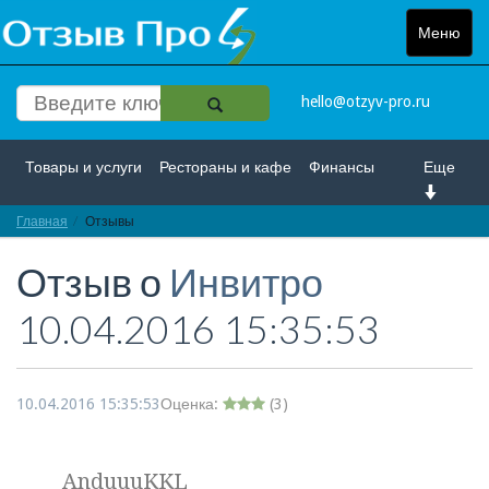
Меню
Toggle
navigat
hello@otzyv-pro.ru
Товары и услуги
Рестораны и кафе
Финансы
Еще
Главная
Красота и здоровье
Отзывы
Спорт и развлечение
Отзыв о
Инвитро
Интернет
Путешествие и отдых
Транспорт
10.04.2016 15:35:53
Недвижимость
Работа
Гос. учреждения
Личности
Логистика
Страхование
10.04.2016 15:35:53
Оценка:
(
3
)
AnduuuKKL