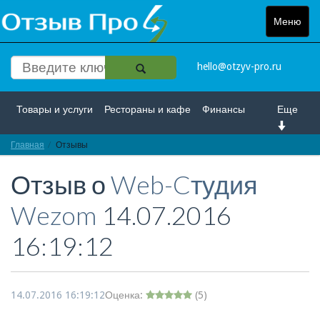
Меню
Toggle
navigat
hello@otzyv-pro.ru
Товары и услуги
Рестораны и кафе
Финансы
Еще
Главная
Красота и здоровье
Отзывы
Спорт и развлечение
Отзыв о
Web-Cтудия
Интернет
Путешествие и отдых
Транспорт
Wezom
14.07.2016
Недвижимость
Работа
Гос. учреждения
16:19:12
Личности
Логистика
Страхование
14.07.2016 16:19:12
Оценка:
(
5
)