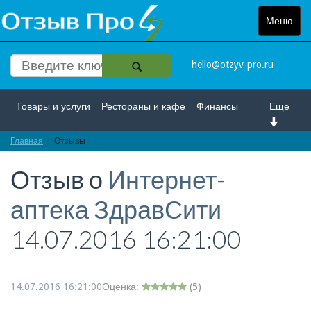
Меню
Toggle
navigat
hello@otzyv-pro.ru
Товары и услуги
Рестораны и кафе
Финансы
Еще
Главная
Красота и здоровье
Отзывы
Спорт и развлечение
Отзыв о
Интернет-
Интернет
Путешествие и отдых
Транспорт
аптека ЗдравСити
Недвижимость
Работа
Гос. учреждения
14.07.2016 16:21:00
Личности
Логистика
Страхование
14.07.2016 16:21:00
Оценка:
(
5
)