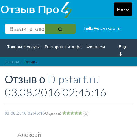
Меню
Toggle
navigat
hello@otzyv-pro.ru
Товары и услуги
Рестораны и кафе
Финансы
Еще
Главная
Красота и здоровье
Отзывы
Спорт и развлечение
Отзыв о
Dipstart.ru
Интернет
Путешествие и отдых
Транспорт
03.08.2016 02:45:16
Недвижимость
Работа
Гос. учреждения
Личности
Логистика
Страхование
03.08.2016 02:45:16
Оценка:
(
5
)
Алексей