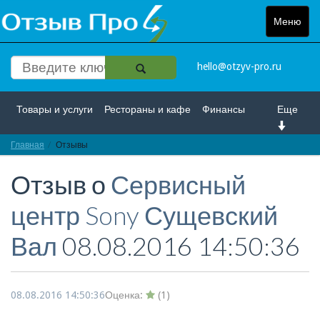
Меню
Toggle
navigat
hello@otzyv-pro.ru
Товары и услуги
Рестораны и кафе
Финансы
Еще
Главная
Красота и здоровье
Отзывы
Спорт и развлечение
Отзыв о
Сервисный
Интернет
Путешествие и отдых
Транспорт
центр Sony Сущевский
Недвижимость
Работа
Гос. учреждения
Вал
08.08.2016 14:50:36
Личности
Логистика
Страхование
08.08.2016 14:50:36
Оценка:
(
1
)