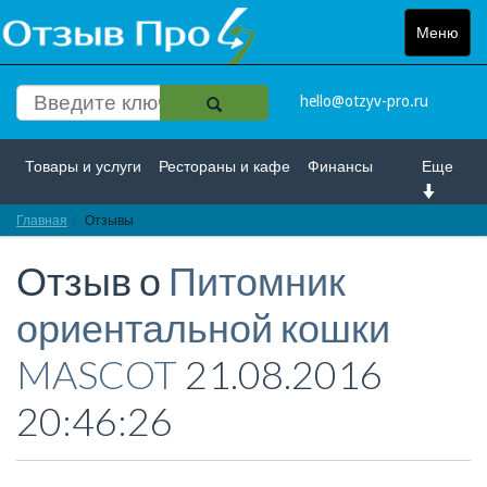
Меню
Toggle
navigat
hello@otzyv-pro.ru
Товары и услуги
Рестораны и кафе
Финансы
Еще
Главная
Красота и здоровье
Отзывы
Спорт и развлечение
Отзыв о
Питомник
Интернет
Путешествие и отдых
Транспорт
ориентальной кошки
Недвижимость
Работа
Гос. учреждения
MASCOT
21.08.2016
Личности
Логистика
Страхование
20:46:26