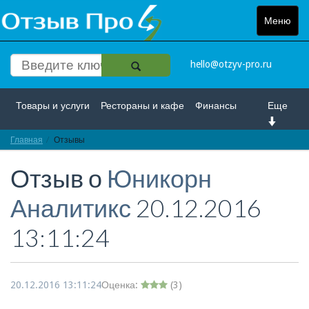
Меню
Toggle
navigat
hello@otzyv-pro.ru
Товары и услуги
Рестораны и кафе
Финансы
Еще
Главная
Красота и здоровье
Отзывы
Спорт и развлечение
Отзыв о
Юникорн
Интернет
Путешествие и отдых
Транспорт
Аналитикс
20.12.2016
Недвижимость
Работа
Гос. учреждения
13:11:24
Личности
Логистика
Страхование
20.12.2016 13:11:24
Оценка:
(
3
)