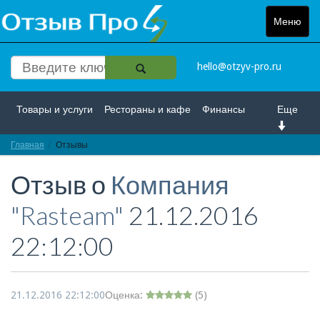
Меню
Toggle
navigat
hello@otzyv-pro.ru
Товары и услуги
Рестораны и кафе
Финансы
Еще
Главная
Красота и здоровье
Отзывы
Спорт и развлечение
Отзыв о
Компания
Интернет
Путешествие и отдых
Транспорт
"Rasteam"
21.12.2016
Недвижимость
Работа
Гос. учреждения
22:12:00
Личности
Логистика
Страхование
21.12.2016 22:12:00
Оценка:
(
5
)