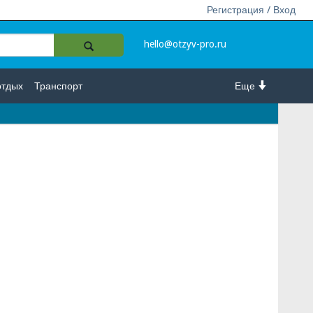
Регистрация / Вход
hello@otzyv-pro.ru
отдых
Транспорт
Еще