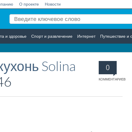
мпанию
О проекте
Новости
та и здоровье
Спорт и развлечение
Интернет
Путешествие и 
Логистика
Страхование
ухонь Solina
0
46
КОММЕНТАРИЕВ