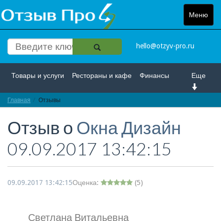
Меню
Toggle
navigat
hello@otzyv-pro.ru
Товары и услуги
Рестораны и кафе
Финансы
Еще
Главная
Красота и здоровье
Отзывы
Спорт и развлечение
Отзыв о
Окна Дизайн
Интернет
Путешествие и отдых
Транспорт
09.09.2017 13:42:15
Недвижимость
Работа
Гос. учреждения
Личности
Логистика
Страхование
09.09.2017 13:42:15
Оценка:
(
5
)
Светлана Витальевна