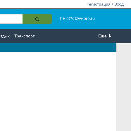
Регистрация / Вход
hello@otzyv-pro.ru
отдых
Транспорт
Еще