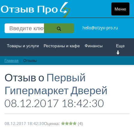
Меню
Toggle
navigat
hello@otzyv-pro.ru
Товары и услуги
Рестораны и кафе
Финансы
Еще
Главная
Красота и здоровье
Отзывы
Спорт и развлечение
Отзыв о
Первый
Интернет
Путешествие и отдых
Транспорт
Гипермаркет Дверей
Недвижимость
Работа
Гос. учреждения
08.12.2017 18:42:30
Личности
Логистика
Страхование
08.12.2017 18:42:30
Оценка:
(
4
)