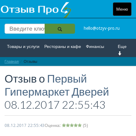
Меню
Toggle
navigat
hello@otzyv-pro.ru
Товары и услуги
Рестораны и кафе
Финансы
Еще
Главная
Красота и здоровье
Отзывы
Спорт и развлечение
Отзыв о
Первый
Интернет
Путешествие и отдых
Транспорт
Гипермаркет Дверей
Недвижимость
Работа
Гос. учреждения
08.12.2017 22:55:43
Личности
Логистика
Страхование
08.12.2017 22:55:43
Оценка:
(
5
)